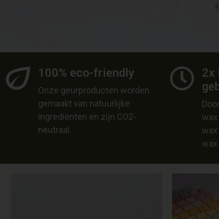
100% eco-friendly
2x 
ge
Onze geurproducten worden
gemaakt van natuurlijke
Door
ingrediënten en zijn CO2-
wax 
neutraal.
wax 
wax 