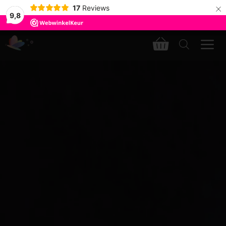
×
17
Reviews
9,8