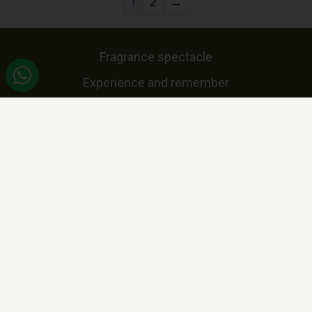
1
2
→
Fragrance spectacle
Experience and remember
100% Eco-friendly
High quality
Handmade
Candelis
© 2021 Candelis
Powered by Envolutions