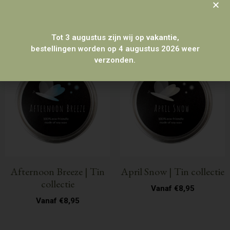
Klik hier om te filteren
Tot 3 augustus zijn wij op vakantie,
bestellingen worden op 4 augustus 2026 weer
verzonden.
Afternoon Breeze | Tin
April Snow | Tin collectie
collectie
Vanaf
€
8,95
Vanaf
€
8,95